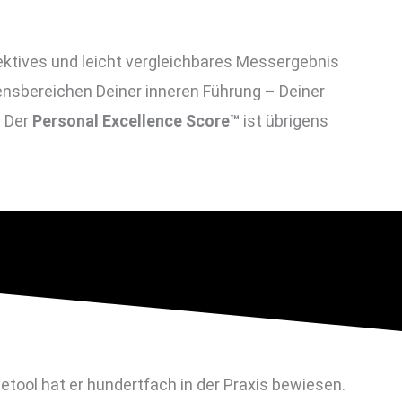
ektives und leicht vergleichbares Messergebnis
bensbereichen
Deiner inneren Führung – Deiner
. Der
Personal Excellence Score™
ist übrigens
tool hat er hundertfach in der Praxis bewiesen.