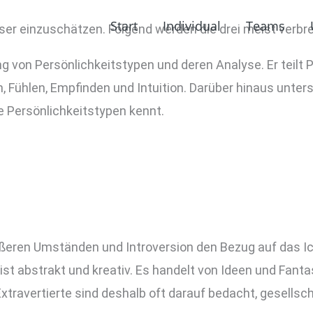
Start
Individual
Teams
ser einzuschätzen. Folgend werden die drei meist verbre
ng von Persönlichkeitstypen und deren Analyse. Er teilt 
n, Fühlen, Empfinden und Intuition. Darüber hinaus unters
e Persönlichkeitstypen kennt.
ußeren Umständen und Introversion den Bezug auf das Ic
st abstrakt und kreativ. Es handelt von Ideen und Fantasi
 Extravertierte sind deshalb oft darauf bedacht, gesells