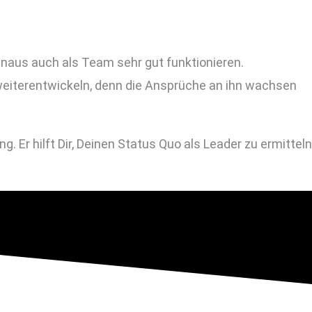
hinaus auch als Team sehr gut funktionieren.
weiterentwickeln, denn die Ansprüche an ihn wachsen
 Er hilft Dir, Deinen Status Quo als Leader zu ermitteln